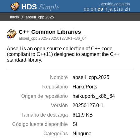
;
Versión completa
Simple
de
en
es
fr
ja
pt
ru
zh
Inicio
abseil_cpp.2025
C++ Common Libraries
abseil_cpp.2025-20250127.0-1-x86_64
Abseil is an open-source collection of C++ code
(compliant to C++11) designed to augment the C++
standard library.
Nombre
abseil_cpp.2025
Repositorio
HaikuPorts
Origen de repositorio
haikuports_x86_64
Versión
20250127.0-1
Tamaño de descarga
611.9 KB
Código fuente disponible
Sí
Categorías
Ninguna