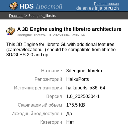
;
Полная версия
Простой
de
en
es
fr
ja
pt
ru
zh
Главная
3dengine_libretro
A 3D Engine using the libretro architecture
3dengine_libretro-1.0_20250304-1-x86_64
This 3D Engine for libretro GL with additional features
(camera/location/...) should be compatible from libretro
3D/GLES 2.0 and up.
Название
3dengine_libretro
Репозиторий
HaikuPorts
Источник репозитория
haikuports_x86_64
Версия
1.0_20250304-1
Скачиваемый объем
175.5 KB
Исходный код доступен
Да
Категории
Нет