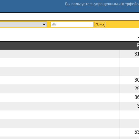
Поиск
3
3
2
3
5