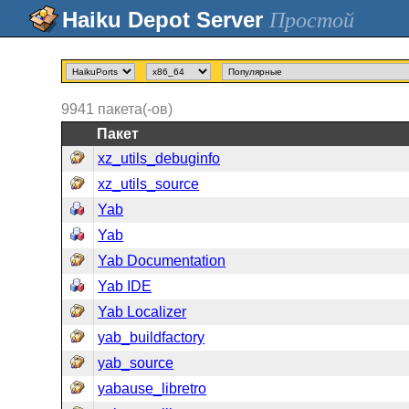
Простой
9941
пакета(-ов)
Пакет
xz_utils_debuginfo
xz_utils_source
Yab
Yab
Yab Documentation
Yab IDE
Yab Localizer
yab_buildfactory
yab_source
yabause_libretro