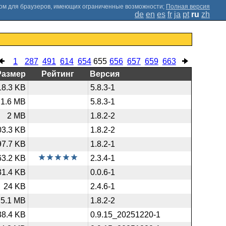
;
Полная версия
de
en
es
fr
ja
pt
ru
zh
1
287
491
614
654
655
656
657
659
663
Размер
Рейтинг
Версия
18.3 KB
5.8.3-1
1.6 MB
5.8.3-1
2 MB
1.8.2-2
03.3 KB
1.8.2-2
97.7 KB
1.8.2-1
63.2 KB
2.3.4-1
31.4 KB
0.0.6-1
24 KB
2.4.6-1
5.1 MB
1.8.2-2
38.4 KB
0.9.15_20251220-1