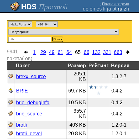
;
Полная версия
Простой
de
en
es
fr
ja
pt
ru
zh
Поиск
9941
1
29
49
61
64
65
66
132
331
663
пакета(-ов)
Пакет
Размер
Рейтинг
Версия
205.1
brexx_source
1.3.2-7
KB
BRIE
69.7 KB
0.4-2
brie_debuginfo
10.5 KB
0.4-2
355.7
brie_source
0.4-2
KB
brotli
403 KB
1.2.0-1
brotli_devel
20.8 KB
1.2.0-1