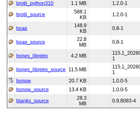
brotli_python310
1.1 MB
1.2.0-1
588.1
brotli_source
1.2.0-1
KB
148.9
bsap
0.8-1
KB
22.8
bsap_source
0.8-1
MB
115.1_2026
bsnes_libretro
4.2 MB
1
115.1_2026
bsnes_libretro_source
11.5 MB
1
bsnow
20.7 KB
1.0.0-5
bsnow_source
13.4 KB
1.0.0-5
28.3
btanks_source
0.9.8083-4
MB