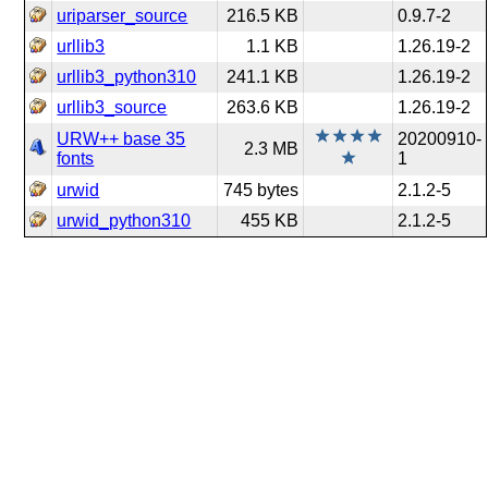
uriparser_source
216.5 KB
0.9.7-2
urllib3
1.1 KB
1.26.19-2
urllib3_python310
241.1 KB
1.26.19-2
urllib3_source
263.6 KB
1.26.19-2
URW++ base 35
20200910-
2.3 MB
fonts
1
urwid
745 bytes
2.1.2-5
urwid_python310
455 KB
2.1.2-5