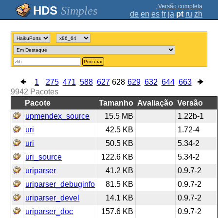
;
Versão completa
Simples
de
en
es
fr
ja
pt
ru
zh
Procurar
1
275
471
588
627
628
629
632
644
663
9942
Pacotes
Pacote
Tamanho
Avaliação
Versão
upmendex_source
15.5 MB
1.22b-1
uri
42.5 KB
1.72-4
uri
50.5 KB
5.34-2
uri_source
122.6 KB
5.34-2
uriparser
41.2 KB
0.9.7-2
uriparser_debuginfo
81.5 KB
0.9.7-2
uriparser_devel
14.1 KB
0.9.7-2
uriparser_doc
157.6 KB
0.9.7-2