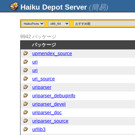
(簡易)
9942
パッケージ
パッケージ
upmendex_source
uri
uri
uri_source
uriparser
uriparser_debuginfo
uriparser_devel
uriparser_doc
uriparser_source
urllib3