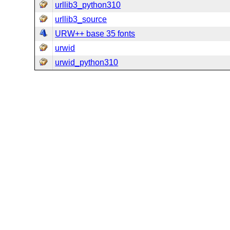
urllib3_python310
urllib3_source
URW++ base 35 fonts
urwid
urwid_python310