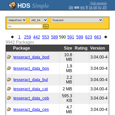
;
Full version
Simple
de
en
es
fr
ja
pt
ru
zh
Go
1
259
442
553
589
590
591
599
623
663
9942
Packages
Package
Size
Rating
Version
10.8
tesseract_data_bod
3.04.00-4
MB
1.9
tesseract_data_bos
3.04.00-4
MB
2.2
tesseract_data_bul
3.04.00-4
MB
tesseract_data_cat
2 MB
3.04.00-4
595.3
tesseract_data_ceb
3.04.00-4
KB
4.7
tesseract_data_ces
3.04.00-4
MB