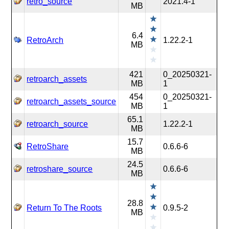
retro_source
2021.4-1
MB
6.4
RetroArch
1.22.2-1
MB
421
0_20250321-
retroarch_assets
MB
1
454
0_20250321-
retroarch_assets_source
MB
1
65.1
retroarch_source
1.22.2-1
MB
15.7
RetroShare
0.6.6-6
MB
24.5
retroshare_source
0.6.6-6
MB
28.8
Return To The Roots
0.9.5-2
MB