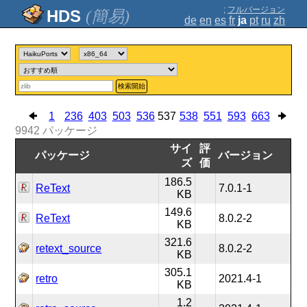
;
フルバージョン
(簡易)
de
en
es
fr
ja
pt
ru
zh
検索開始
1
236
403
503
536
537
538
551
593
663
9942
パッケージ
サイ
評
パッケージ
バージョン
ズ
価
186.5
ReText
7.0.1-1
KB
149.6
ReText
8.0.2-2
KB
321.6
retext_source
8.0.2-2
KB
305.1
retro
2021.4-1
KB
1.2