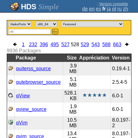
;
Version complète
Simple
de
en
es
fr
ja
pt
ru
zh
Go
1
232
396
495
527
528
529
543
588
663
9936
Packages
Package
Size
Appréciation
Version
3.9
quiterss_source
0.19.4-1
MB
5.1
qutebrowser_source
2.5.4-5
MB
528.1
qView
6.0-1
KB
1.9
qview_source
6.0-1
MB
10.5
8.0.197-
qVim
MB
2
13.4
8.0.197-
qvim_source