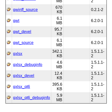
MB
2
670
qwinff_source
0.2.1-2
KB
6.1
qwt
6.2.0-1
MB
95.7
qwt_devel
6.2.0-1
KB
6.1
qwt_source
6.2.0-1
MB
342.1
1.5.1.1-
qxlsx
KB
2
4.6
1.5.1.1-
qxlsx_debuginfo
MB
2
12.4
1.5.1.1-
qxlsx_devel
KB
2
395.6
1.5.1.1-
qxlsx_qt6
KB
2
5.9
1.5.1.1-
qxlsx_qt6_debuginfo
MB
2