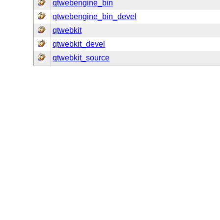
qtwebengine_bin
qtwebengine_bin_devel
qtwebkit
qtwebkit_devel
qtwebkit_source