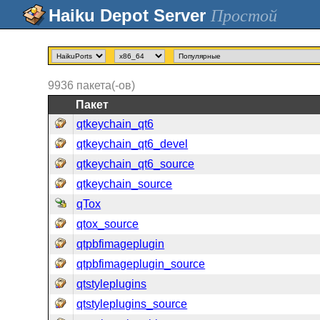
Простой
9936
пакета(-ов)
Пакет
qtkeychain_qt6
qtkeychain_qt6_devel
qtkeychain_qt6_source
qtkeychain_source
qTox
qtox_source
qtpbfimageplugin
qtpbfimageplugin_source
qtstyleplugins
qtstyleplugins_source