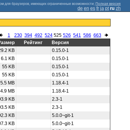
;
Полная версия
de
en
es
fr
ja
pt
ru
zh
1
230
394
492
524
525
526
541
586
663
Размер
Рейтинг
Версия
29.2 KB
0.15.0-1
6.1 KB
0.15.0-1
55 KB
0.15.0-1
55 KB
0.15.0-1
5.5 MB
1.18.4-1
4.9 MB
1.18.4-1
93.9 KB
2.3-1
93.5 KB
2.3-1
92.3 KB
5.0.0~git-1
07.3 KB
5.0.0~git-1