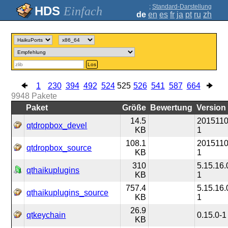
;
Standard-Darstellung
Einfach
de
en
es
fr
ja
pt
ru
zh
Los
1
230
394
492
524
525
526
541
587
664
9948
Pakete
Paket
Größe
Bewertung
Version
14.5
2015110
qtdropbox_devel
KB
1
108.1
2015110
qtdropbox_source
KB
1
310
5.15.16.
qthaikuplugins
KB
1
757.4
5.15.16.
qthaikuplugins_source
KB
1
26.9
qtkeychain
0.15.0-1
KB