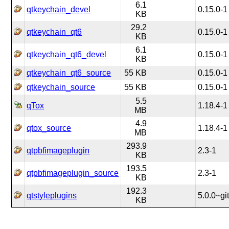
6.1
qtkeychain_devel
0.15.0-1
KB
29.2
qtkeychain_qt6
0.15.0-1
KB
6.1
qtkeychain_qt6_devel
0.15.0-1
KB
qtkeychain_qt6_source
55 KB
0.15.0-1
qtkeychain_source
55 KB
0.15.0-1
5.5
qTox
1.18.4-1
MB
4.9
qtox_source
1.18.4-1
MB
293.9
qtpbfimageplugin
2.3-1
KB
193.5
qtpbfimageplugin_source
2.3-1
KB
192.3
qtstyleplugins
5.0.0~gi
KB