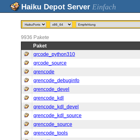
Einfach
9936
Pakete
Paket
qrcode_python310
qrcode_source
qrencode
qrencode_debuginfo
qrencode_devel
qrencode_kdl
qrencode_kdl_devel
qrencode_kdl_source
qrencode_source
qrencode_tools