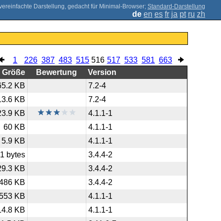
;
Standard-Darstellung
de
en
es
fr
ja
pt
ru
zh
1
226
387
483
515
516
517
533
581
663
Größe
Bewertung
Version
65.2 KB
7.2-4
13.6 KB
7.2-4
23.9 KB
4.1.1-1
60 KB
4.1.1-1
5.9 KB
4.1.1-1
1 bytes
3.4.4-2
29.3 KB
3.4.4-2
486 KB
3.4.4-2
553 KB
4.1.1-1
14.8 KB
4.1.1-1