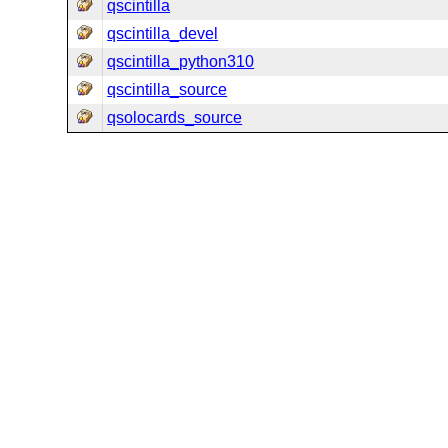
qscintilla
qscintilla_devel
qscintilla_python310
qscintilla_source
qsolocards_source