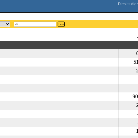
Los
5
90