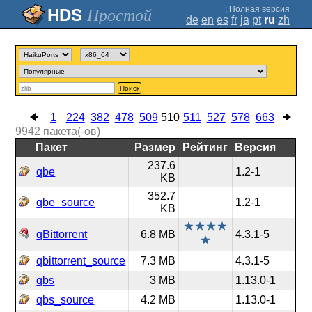
;
Полная версия
Простой
de
en
es
fr
ja
pt
ru
zh
Поиск
1
224
382
478
509
510
511
527
578
663
9942
пакета(-ов)
Пакет
Размер
Рейтинг
Версия
237.6
qbe
1.2-1
KB
352.7
qbe_source
1.2-1
KB
qBittorrent
6.8 MB
4.3.1-5
qbittorrent_source
7.3 MB
4.3.1-5
qbs
3 MB
1.13.0-1
qbs_source
4.2 MB
1.13.0-1