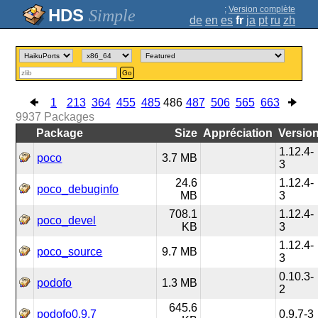
;
Version complète
Simple
de
en
es
fr
ja
pt
ru
zh
Go
1
213
364
455
485
486
487
506
565
663
9937
Packages
Package
Size
Appréciation
Versio
1.12.4-
poco
3.7 MB
3
24.6
1.12.4-
poco_debuginfo
MB
3
708.1
1.12.4-
poco_devel
KB
3
1.12.4-
poco_source
9.7 MB
3
0.10.3-
podofo
1.3 MB
2
645.6
podofo0.9.7
0.9.7-3