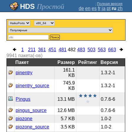
;
Полная версия
Простой
de
en
es
fr
ja
pt
ru
zh
Поиск
1
211
361
451
481
482
483
503
563
663
9941
пакета(-ов)
Пакет
Размер
Рейтинг
Версия
161.1
pinentry
1.3.2-1
KB
745.9
pinentry_source
1.3.2-1
KB
Pingus
13.1 MB
0.7.6-6
pingus_source
12.6 MB
0.7.6-6
piozone
5.7 KB
1.0-2
piozone_source
3.5 KB
1.0-2