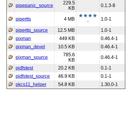
229.5
pipepanic_source
0.1.3-8
KB
pipertts
4 MB
1.0-1
pipertts_source
12.5 MB
1.0-1
pixman
449 KB
0.46.4-1
pixman_devel
10.5 KB
0.46.4-1
785.6
pixman_source
0.46.4-1
KB
pjdfstest
20.2 KB
0.1-1
pjdfstest_source
46.9 KB
0.1-1
pkcs11_helper
54.8 KB
1.30.0-1