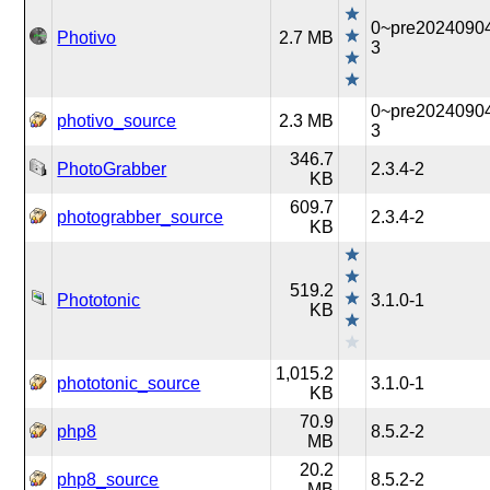
0~pre2024090
Photivo
2.7 MB
3
0~pre2024090
photivo_source
2.3 MB
3
346.7
PhotoGrabber
2.3.4-2
KB
609.7
photograbber_source
2.3.4-2
KB
519.2
Phototonic
3.1.0-1
KB
1,015.2
phototonic_source
3.1.0-1
KB
70.9
php8
8.5.2-2
MB
20.2
php8_source
8.5.2-2
MB