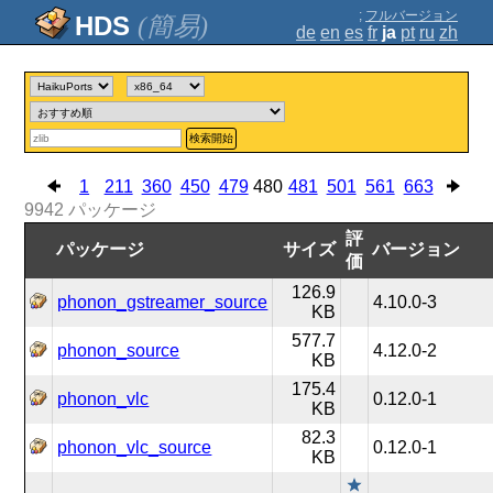
;
フルバージョン
(簡易)
de
en
es
fr
ja
pt
ru
zh
検索開始
1
211
360
450
479
480
481
501
561
663
9942
パッケージ
評
パッケージ
サイズ
バージョン
価
126.9
phonon_gstreamer_source
4.10.0-3
KB
577.7
phonon_source
4.12.0-2
KB
175.4
phonon_vlc
0.12.0-1
KB
82.3
phonon_vlc_source
0.12.0-1
KB