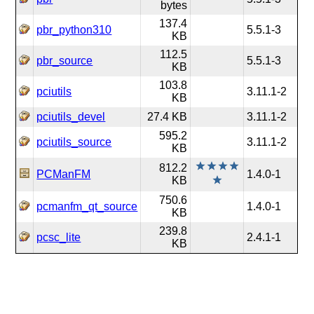
bytes
137.4
pbr_python310
5.5.1-3
KB
112.5
pbr_source
5.5.1-3
KB
103.8
pciutils
3.11.1-2
KB
pciutils_devel
27.4 KB
3.11.1-2
595.2
pciutils_source
3.11.1-2
KB
812.2
PCManFM
1.4.0-1
KB
750.6
pcmanfm_qt_source
1.4.0-1
KB
239.8
pcsc_lite
2.4.1-1
KB