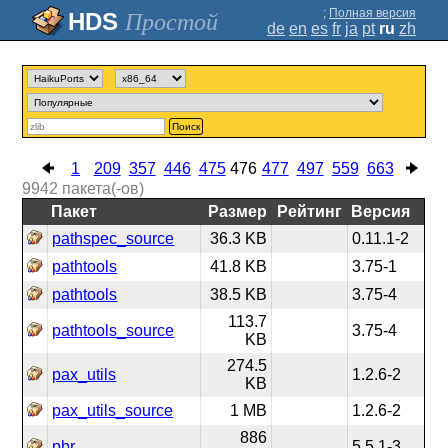
;
Полная версия
Простой
de
en
es
fr
ja
pt
ru
zh
Поиск
1
209
357
446
475
476
477
497
559
663
9942
пакета(-ов)
Пакет
Размер
Рейтинг
Версия
pathspec_source
36.3 KB
0.11.1-2
pathtools
41.8 KB
3.75-1
pathtools
38.5 KB
3.75-4
113.7
pathtools_source
3.75-4
KB
274.5
pax_utils
1.2.6-2
KB
pax_utils_source
1 MB
1.2.6-2
886
pbr
5.5.1-3