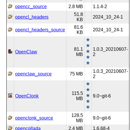
opencc_source
2.8 MB
1.1.4-2
51.8
opencl_headers
2024_10_24-1
KB
81.6
opencl_headers_source
2024_10_24-1
KB
81.1
1.0.3_20210607-
OpenClaw
MB
2
1.0.3_20210607-
openclaw_source
75 MB
2
115.5
OpenClonk
9.0~git-6
MB
128.5
openclonk_source
9.0~git-6
MB
opencollada
2.4 MB
1.6.68-4