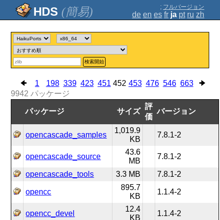
;
フルバージョン
(簡易)
de
en
es
fr
ja
pt
ru
zh
検索開始
1
198
339
423
451
452
453
476
546
663
9942
パッケージ
評
パッケージ
サイズ
バージョン
価
1,019.9
opencascade_samples
7.8.1-2
KB
43.6
opencascade_source
7.8.1-2
MB
opencascade_tools
3.3 MB
7.8.1-2
895.7
opencc
1.1.4-2
KB
12.4
opencc_devel
1.1.4-2
KB