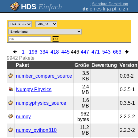
;
Standard-Darstellung
Einfach
de
en
es
fr
ja
pt
ru
zh
Los
1
196
334
418
445
446
447
471
543
663
9942
Pakete
Paket
Größe
Bewertung
Version
3.5
number_compare_source
0.03-2
KB
2.4
Numpty Physics
0.3.5-1
MB
1.6
numptyphysics_source
0.3.5-1
MB
962
numpy
2.2.3-2
bytes
11.2
numpy_python310
2.2.3-2
MB