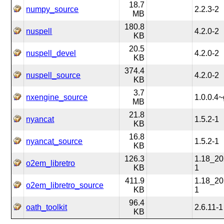
18.7
numpy_source
2.2.3-2
MB
180.8
nuspell
4.2.0-2
KB
20.5
nuspell_devel
4.2.0-2
KB
374.4
nuspell_source
4.2.0-2
KB
3.7
nxengine_source
1.0.0.4~
MB
21.8
nyancat
1.5.2-1
KB
16.8
nyancat_source
1.5.2-1
KB
126.3
1.18_20
o2em_libretro
KB
1
411.9
1.18_20
o2em_libretro_source
KB
1
96.4
oath_toolkit
2.6.11-1
KB