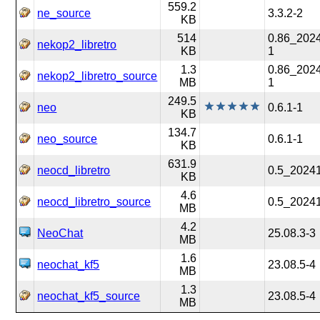
559.2
ne_source
3.3.2-2
KB
514
0.86_202
nekop2_libretro
KB
1
1.3
0.86_202
nekop2_libretro_source
MB
1
249.5
neo
0.6.1-1
KB
134.7
neo_source
0.6.1-1
KB
631.9
neocd_libretro
0.5_2024
KB
4.6
neocd_libretro_source
0.5_2024
MB
4.2
NeoChat
25.08.3-3
MB
1.6
neochat_kf5
23.08.5-4
MB
1.3
neochat_kf5_source
23.08.5-4
MB