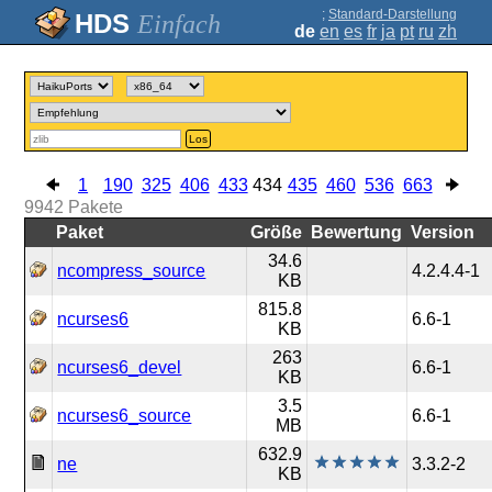
;
Standard-Darstellung
Einfach
de
en
es
fr
ja
pt
ru
zh
Los
1
190
325
406
433
434
435
460
536
663
9942
Pakete
Paket
Größe
Bewertung
Version
34.6
ncompress_source
4.2.4.4-1
KB
815.8
ncurses6
6.6-1
KB
263
ncurses6_devel
6.6-1
KB
3.5
ncurses6_source
6.6-1
MB
632.9
ne
3.3.2-2
KB