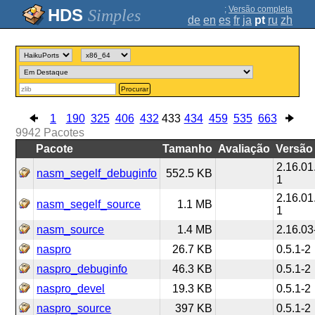
;
Versão completa
Simples
de
en
es
fr
ja
pt
ru
zh
Procurar
1
190
325
406
432
433
434
459
535
663
9942
Pacotes
Pacote
Tamanho
Avaliação
Versão
2.16.01
nasm_segelf_debuginfo
552.5 KB
1
2.16.01
nasm_segelf_source
1.1 MB
1
nasm_source
1.4 MB
2.16.03
naspro
26.7 KB
0.5.1-2
naspro_debuginfo
46.3 KB
0.5.1-2
naspro_devel
19.3 KB
0.5.1-2
naspro_source
397 KB
0.5.1-2