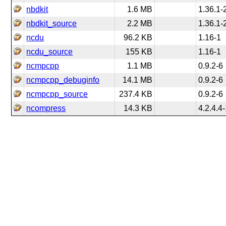
nbdkit
1.6 MB
1.36.1-
nbdkit_source
2.2 MB
1.36.1-
ncdu
96.2 KB
1.16-1
ncdu_source
155 KB
1.16-1
ncmpcpp
1.1 MB
0.9.2-6
ncmpcpp_debuginfo
14.1 MB
0.9.2-6
ncmpcpp_source
237.4 KB
0.9.2-6
ncompress
14.3 KB
4.2.4.4