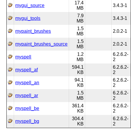
17.4
mygui_source
3.4.3-1
MB
7.9
mygui_tools
3.4.3-1
MB
1.5
mypaint_brushes
2.0.2-1
MB
1.5
mypaint_brushes_source
2.0.2-1
MB
1.2
6.2.6.2-
myspell
MB
2
594.1
6.2.6.2-
myspell_af
KB
2
94.1
6.2.6.2-
myspell_an
KB
2
1.5
6.2.6.2-
myspell_ar
MB
2
361.4
6.2.6.2-
myspell_be
KB
2
304.4
6.2.6.2-
myspell_bg
KB
2