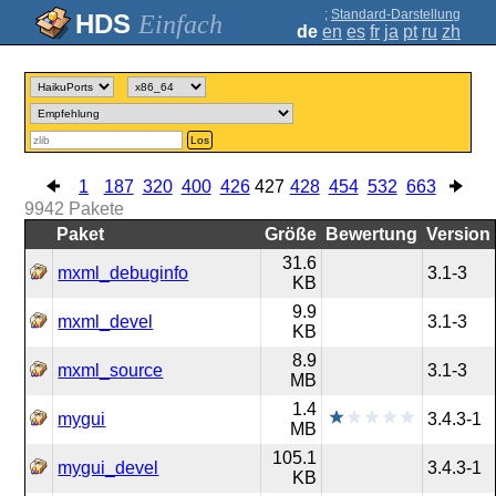
;
Standard-Darstellung
Einfach
de
en
es
fr
ja
pt
ru
zh
Los
1
187
320
400
426
427
428
454
532
663
9942
Pakete
Paket
Größe
Bewertung
Version
31.6
mxml_debuginfo
3.1-3
KB
9.9
mxml_devel
3.1-3
KB
8.9
mxml_source
3.1-3
MB
1.4
mygui
3.4.3-1
MB
105.1
mygui_devel
3.4.3-1
KB