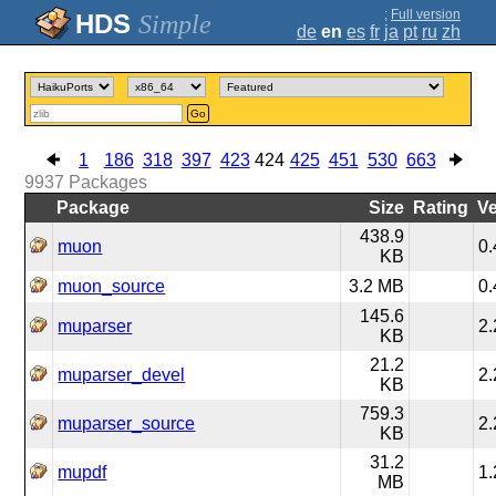
;
Full version
Simple
de
en
es
fr
ja
pt
ru
zh
Go
1
186
318
397
423
424
425
451
530
663
9937
Packages
Package
Size
Rating
Ve
438.9
muon
0.
KB
muon_source
3.2 MB
0.
145.6
muparser
2.
KB
21.2
muparser_devel
2.
KB
759.3
muparser_source
2.
KB
31.2
mupdf
1.
MB