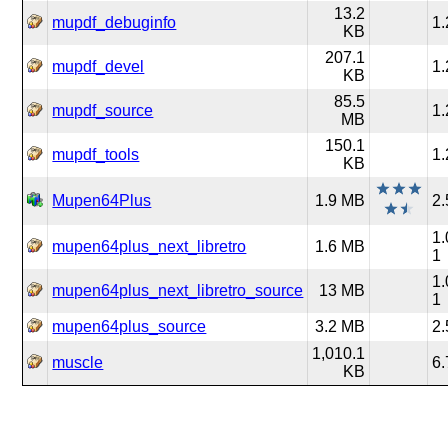
13.2
mupdf_debuginfo
1.
KB
207.1
mupdf_devel
1.
KB
85.5
mupdf_source
1.
MB
150.1
mupdf_tools
1.
KB
Mupen64Plus
1.9 MB
2.
1
mupen64plus_next_libretro
1.6 MB
1
1
mupen64plus_next_libretro_source
13 MB
1
mupen64plus_source
3.2 MB
2.
1,010.1
muscle
6.
KB