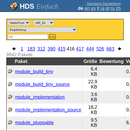
;
Standard-Darstellung
Einfach
de
en
es
fr
ja
pt
ru
zh
Los
1
183
312
390
415
416
417
444
526
663
9942
Pakete
Paket
Größe
Bewertung
V
6.4
module_build_tiny
0
KB
22.9
module_build_tiny_source
0
KB
3.6
module_implementation
0
KB
18.2
module_implementation_source
0
KB
9.5
module_pluggable
6
KB