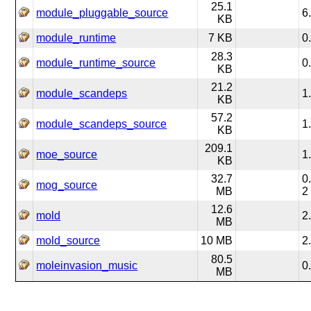
25.1
module_pluggable_source
6
KB
module_runtime
7 KB
0
28.3
module_runtime_source
0
KB
21.2
module_scandeps
1
KB
57.2
module_scandeps_source
1
KB
209.1
moe_source
1
KB
32.7
0
mog_source
MB
2
12.6
mold
2
MB
mold_source
10 MB
2
80.5
moleinvasion_music
0
MB