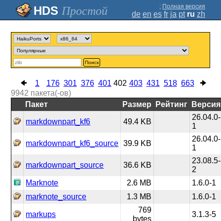
;
Полная версия
Простой
de
en
es
fr
ja
pt
ru
zh
Поиск
1
176
301
376
401
402
403
431
518
663
9942
пакета(-ов)
Пакет
Размер
Рейтинг
Версия
26.04.0-
markdownpart_kf6
49.4 KB
1
26.04.0-
markdownpart_kf6_source
39.9 KB
1
23.08.5-
markdownpart_source
36.6 KB
2
Marknote
2.6 MB
1.6.0-1
marknote_source
1.3 MB
1.6.0-1
769
markups
3.1.3-5
bytes