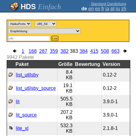
;
Standard-Darstellung
Einfach
de
en
es
fr
ja
pt
ru
zh
Los
1
168
287
359
382
383
384
415
508
663
9942
Pakete
Paket
Größe
Bewertung
Version
8.4
list_utilsby
0.12-2
KB
19.1
list_utilsby_source
0.12-2
KB
505.5
lit
3.9.0-1
KB
207.2
lit_source
3.9.0-1
KB
532.3
lite_xl
2.1.8-1
KB