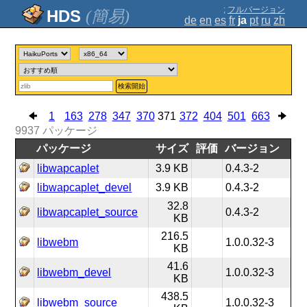
;
フルバージョン
(簡易)
de
en
es
fr
ja
pt
ru
zh
検索開始
1
163
278
347
370
371
372
404
501
663
9937
パッケージ
パッケージ
サイズ
評価
バージョン
libwapcaplet
3.9 KB
0.4.3-2
libwapcaplet_devel
3.9 KB
0.4.3-2
32.8
libwapcaplet_source
0.4.3-2
KB
216.5
libwebm
1.0.0.32-3
KB
41.6
libwebm_devel
1.0.0.32-3
KB
438.5
libwebm_source
1.0.0.32-3