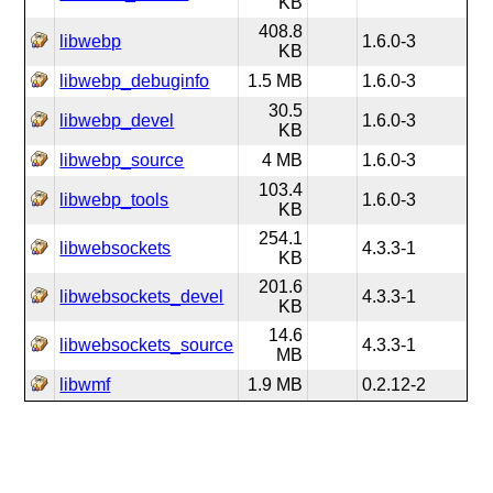
KB
408.8
libwebp
1.6.0-3
KB
libwebp_debuginfo
1.5 MB
1.6.0-3
30.5
libwebp_devel
1.6.0-3
KB
libwebp_source
4 MB
1.6.0-3
103.4
libwebp_tools
1.6.0-3
KB
254.1
libwebsockets
4.3.3-1
KB
201.6
libwebsockets_devel
4.3.3-1
KB
14.6
libwebsockets_source
4.3.3-1
MB
libwmf
1.9 MB
0.2.12-2