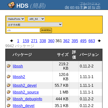
;
フルバージョン
(簡易)
de
en
es
fr
ja
pt
ru
zh
検索開始
1
159
271
338
360
361
362
395
495
663
9942
パッケージ
評
パッケージ
サイズ
バージョン
価
219.2
libssh
0.11.2-2
KB
120.6
libssh2
1.11.1-1
KB
libssh2_devel
55.7 KB
1.11.1-1
libssh2_source
1 MB
1.11.1-1
libssh_debuginfo
444 KB
0.11.2-2
libssh_devel
35.1 KB
0.11.2-2