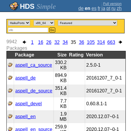
;
Full version
Simple
de
en
es
fr
ja
pt
ru
zh
Go
9942
1
16
26
32
34
35
36
105
314
663
Packages
Package
Size
Rating
Version
330.2
aspell_ca_source
2.5.0-1
KB
894.9
aspell_de
20161207_7_0-1
KB
351.4
aspell_de_source
20161207_7_0-1
KB
7.7
aspell_devel
0.60.8.1-1
KB
1.9
aspell_en
2020.12.07~0-1
MB
259.9
aspell_en_source
2020.12.07~0-1