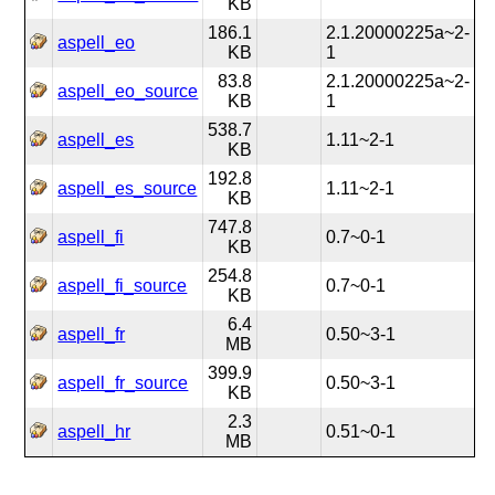
KB
186.1
2.1.20000225a~2-
aspell_eo
KB
1
83.8
2.1.20000225a~2-
aspell_eo_source
KB
1
538.7
aspell_es
1.11~2-1
KB
192.8
aspell_es_source
1.11~2-1
KB
747.8
aspell_fi
0.7~0-1
KB
254.8
aspell_fi_source
0.7~0-1
KB
6.4
aspell_fr
0.50~3-1
MB
399.9
aspell_fr_source
0.50~3-1
KB
2.3
aspell_hr
0.51~0-1
MB