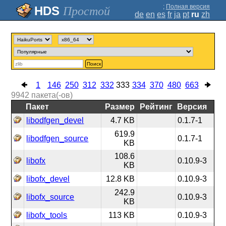
;
Полная версия
Простой
de
en
es
fr
ja
pt
ru
zh
Поиск
1
146
250
312
332
333
334
370
480
663
9942
пакета(-ов)
Пакет
Размер
Рейтинг
Версия
libodfgen_devel
4.7 KB
0.1.7-1
619.9
libodfgen_source
0.1.7-1
KB
108.6
libofx
0.10.9-3
KB
libofx_devel
12.8 KB
0.10.9-3
242.9
libofx_source
0.10.9-3
KB
libofx_tools
113 KB
0.10.9-3