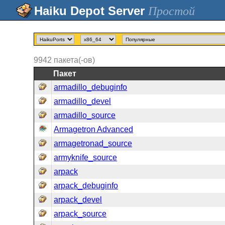
Простой
9942
пакета(-ов)
Пакет
armadillo_debuginfo
armadillo_devel
armadillo_source
Armagetron Advanced
armagetronad_source
armyknife_source
arpack
arpack_debuginfo
arpack_devel
arpack_source