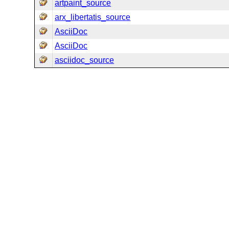
artpaint_source
arx_libertatis_source
AsciiDoc
AsciiDoc
asciidoc_source