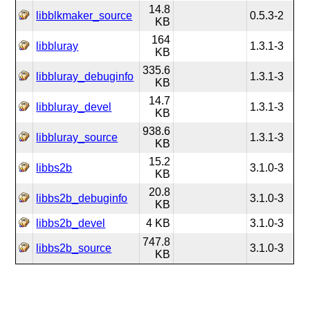
14.8
libblkmaker_source
0.5.3-2
KB
164
libbluray
1.3.1-3
KB
335.6
libbluray_debuginfo
1.3.1-3
KB
14.7
libbluray_devel
1.3.1-3
KB
938.6
libbluray_source
1.3.1-3
KB
15.2
libbs2b
3.1.0-3
KB
20.8
libbs2b_debuginfo
3.1.0-3
KB
libbs2b_devel
4 KB
3.1.0-3
747.8
libbs2b_source
3.1.0-3
KB