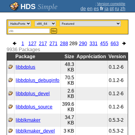
;
Version complète
Simple
de
en
es
fr
ja
pt
ru
zh
Go
1
127
217
271
288
289
290
331
455
663
9936
Packages
Package
Size
Appréciation
Version
48.3
libbdplus
0.1.2-6
KB
70.5
libbdplus_debuginfo
0.1.2-6
KB
2.6
libbdplus_devel
0.1.2-6
KB
399.6
libbdplus_source
0.1.2-6
KB
34.7
libblkmaker
0.5.3-2
KB
libblkmaker_devel
3 KB
0.5.3-2