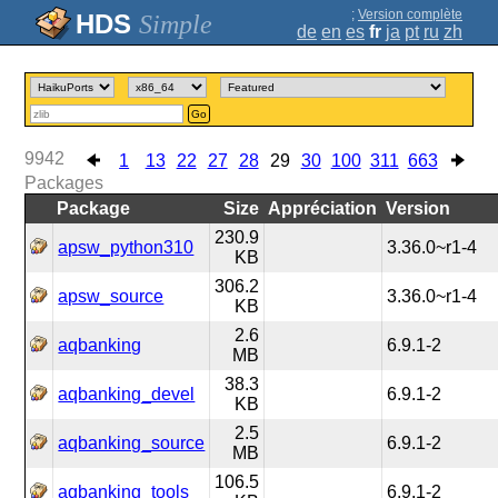
;
Version complète
Simple
de
en
es
fr
ja
pt
ru
zh
Go
9942
1
13
22
27
28
29
30
100
311
663
Packages
Package
Size
Appréciation
Version
230.9
apsw_python310
3.36.0~r1-4
KB
306.2
apsw_source
3.36.0~r1-4
KB
2.6
aqbanking
6.9.1-2
MB
38.3
aqbanking_devel
6.9.1-2
KB
2.5
aqbanking_source
6.9.1-2
MB
106.5
aqbanking_tools
6.9.1-2