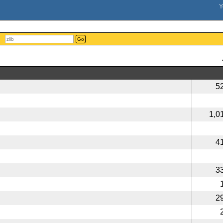
Go
5
1,0
4
3
2