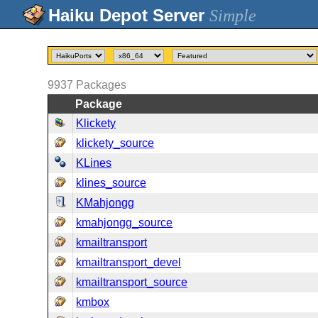
Simple
9937
Packages
Package
Klickety
klickety_source
KLines
klines_source
KMahjongg
kmahjongg_source
kmailtransport
kmailtransport_devel
kmailtransport_source
kmbox