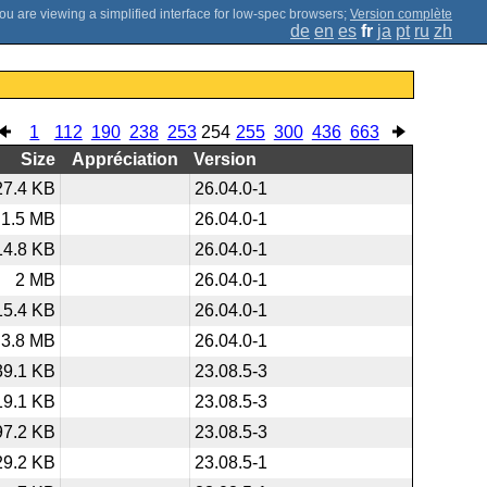
;
Version complète
de
en
es
fr
ja
pt
ru
zh
1
112
190
238
253
254
255
300
436
663
Size
Appréciation
Version
27.4 KB
26.04.0-1
1.5 MB
26.04.0-1
14.8 KB
26.04.0-1
2 MB
26.04.0-1
15.4 KB
26.04.0-1
3.8 MB
26.04.0-1
39.1 KB
23.08.5-3
19.1 KB
23.08.5-3
97.2 KB
23.08.5-3
29.2 KB
23.08.5-1