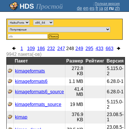
;
Полная версия
Простой
de
en
es
fr
ja
pt
ru
zh
Поиск
1
109
186
232
247
248
249
295
433
663
9942
пакета(-ов)
Пакет
Размер
Рейтинг
Версия
272.8
5.115.0-
kimageformats
KB
2
kimageformats6
1.1 MB
6.28.0-1
41.4
kimageformats6_source
6.28.0-1
MB
5.115.0-
kimageformats_source
19 MB
2
376.9
23.08.5-
kimap
KB
1
23.08.5-