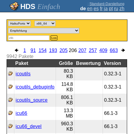
;
Standard-Darstellung
Einfach
de
en
es
fr
ja
pt
ru
zh
Los
1
91
154
193
205
206
207
257
409
663
9942
Pakete
Paket
Größe
Bewertung
Version
80.3
icoutils
0.32.3-1
KB
114.8
icoutils_debuginfo
0.32.3-1
KB
806.1
icoutils_source
0.32.3-1
KB
13.3
icu66
66.1-3
MB
960.3
icu66_devel
66.1-3
KB