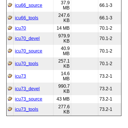
37.9
icu66_source
66.1-3
MB
247.6
icu66_tools
66.1-3
KB
icu70
14 MB
70.1-2
979.9
icu70_devel
70.1-2
KB
40.9
icu70_source
70.1-2
MB
257.1
icu70_tools
70.1-2
KB
14.6
icu73
73.2-1
MB
990.7
icu73_devel
73.2-1
KB
icu73_source
43 MB
73.2-1
277.6
icu73_tools
73.2-1
KB