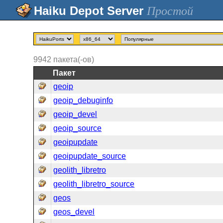
Простой
9942
пакета(-ов)
Пакет
geoip
geoip_debuginfo
geoip_devel
geoip_source
geoipupdate
geoipupdate_source
geolith_libretro
geolith_libretro_source
geos
geos_devel