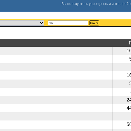
Поиск
1
1
2
4
5