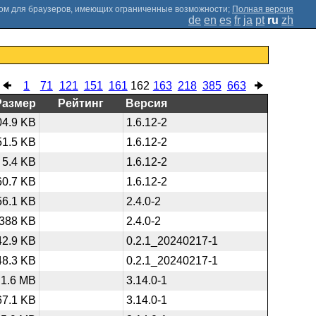
;
Полная версия
de
en
es
fr
ja
pt
ru
zh
1
71
121
151
161
162
163
218
385
663
Размер
Рейтинг
Версия
04.9 KB
1.6.12-2
51.5 KB
1.6.12-2
5.4 KB
1.6.12-2
60.7 KB
1.6.12-2
56.1 KB
2.4.0-2
388 KB
2.4.0-2
42.9 KB
0.2.1_20240217-1
48.3 KB
0.2.1_20240217-1
1.6 MB
3.14.0-1
67.1 KB
3.14.0-1