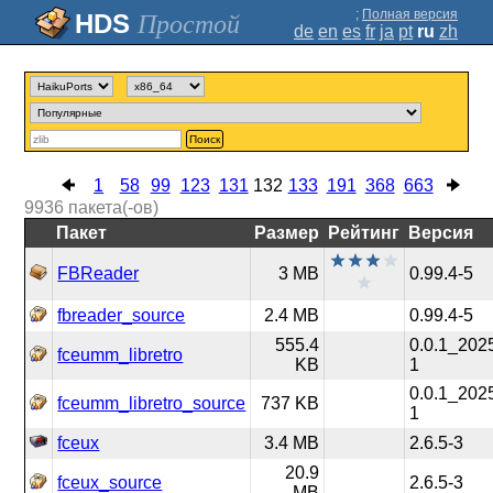
;
Полная версия
Простой
de
en
es
fr
ja
pt
ru
zh
Поиск
1
58
99
123
131
132
133
191
368
663
9936
пакета(-ов)
Пакет
Размер
Рейтинг
Версия
FBReader
3 MB
0.99.4-5
fbreader_source
2.4 MB
0.99.4-5
555.4
0.0.1_202
fceumm_libretro
KB
1
0.0.1_202
fceumm_libretro_source
737 KB
1
fceux
3.4 MB
2.6.5-3
20.9
fceux_source
2.6.5-3
MB