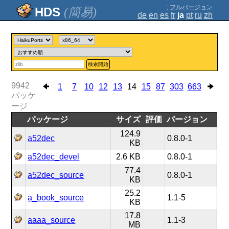
;
フルバージョン
(簡易)
de
en
es
fr
ja
pt
ru
zh
検索開始
9942
1
7
10
12
13
14
15
87
303
663
パッケ
ージ
パッケージ
サイズ
評価
バージョン
124.9
a52dec
0.8.0-1
KB
a52dec_devel
2.6 KB
0.8.0-1
77.4
a52dec_source
0.8.0-1
KB
25.2
a_book_source
1.1-5
KB
17.8
aaaa_source
1.1-3
MB