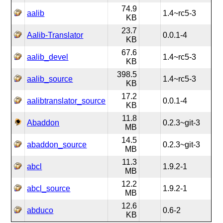
74.9
aalib
1.4~rc5-3
KB
23.7
Aalib-Translator
0.0.1-4
KB
67.6
aalib_devel
1.4~rc5-3
KB
398.5
aalib_source
1.4~rc5-3
KB
17.2
aalibtranslator_source
0.0.1-4
KB
11.8
Abaddon
0.2.3~git-3
MB
14.5
abaddon_source
0.2.3~git-3
MB
11.3
abcl
1.9.2-1
MB
12.2
abcl_source
1.9.2-1
MB
12.6
abduco
0.6-2
KB