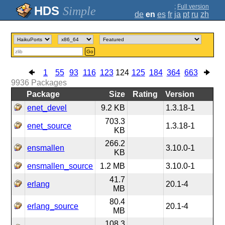
;
Full version
Simple
de
en
es
fr
ja
pt
ru
zh
Go
1
55
93
116
123
124
125
184
364
663
9936
Packages
Package
Size
Rating
Version
enet_devel
9.2 KB
1.3.18-1
703.3
enet_source
1.3.18-1
KB
266.2
ensmallen
3.10.0-1
KB
ensmallen_source
1.2 MB
3.10.0-1
41.7
erlang
20.1-4
MB
80.4
erlang_source
20.1-4
MB
108.3