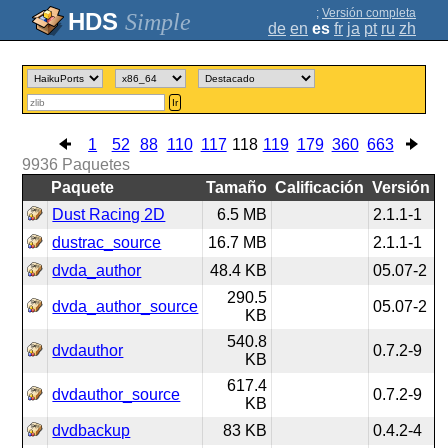
;
Versión completa
Simple
de
en
es
fr
ja
pt
ru
zh
Ir
1
52
88
110
117
118
119
179
360
663
9936
Paquetes
Paquete
Tamaño
Calificación
Versión
Dust Racing 2D
6.5 MB
2.1.1-1
dustrac_source
16.7 MB
2.1.1-1
dvda_author
48.4 KB
05.07-2
290.5
dvda_author_source
05.07-2
KB
540.8
dvdauthor
0.7.2-9
KB
617.4
dvdauthor_source
0.7.2-9
KB
dvdbackup
83 KB
0.4.2-4