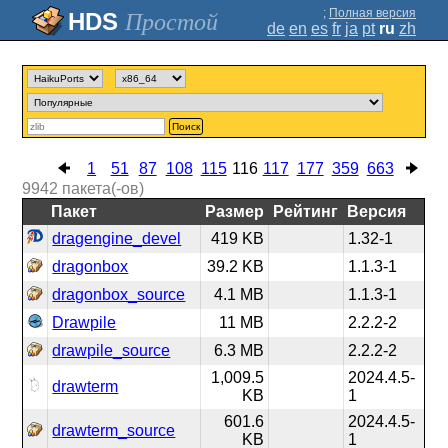
;
Полная версия
Простой
de
en
es
fr
ja
pt
ru
zh
Поиск
1
51
87
108
115
116
117
177
359
663
9942
пакета(-ов)
Пакет
Размер
Рейтинг
Версия
dragengine_devel
419 KB
1.32-1
dragonbox
39.2 KB
1.1.3-1
dragonbox_source
4.1 MB
1.1.3-1
Drawpile
11 MB
2.2.2-2
drawpile_source
6.3 MB
2.2.2-2
1,009.5
2024.4.5-
drawterm
KB
1
601.6
2024.4.5-
drawterm_source
KB
1