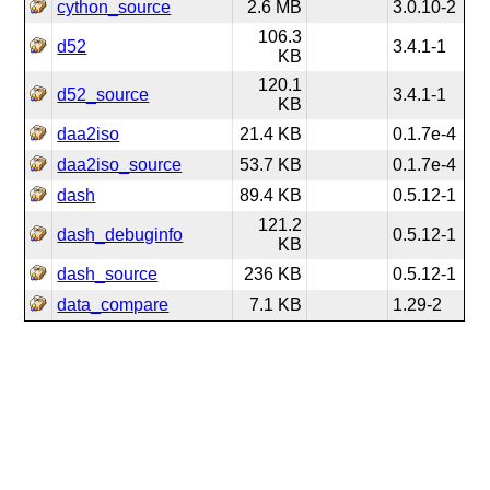
cython_source
2.6 MB
3.0.10-2
106.3
d52
3.4.1-1
KB
120.1
d52_source
3.4.1-1
KB
daa2iso
21.4 KB
0.1.7e-4
daa2iso_source
53.7 KB
0.1.7e-4
dash
89.4 KB
0.5.12-1
121.2
dash_debuginfo
0.5.12-1
KB
dash_source
236 KB
0.5.12-1
data_compare
7.1 KB
1.29-2