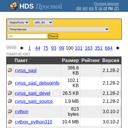
;
Полная версия
Простой
de
en
es
fr
ja
pt
ru
zh
Поиск
9948
1
44
75
93
99
100
101
163
351
664
пакета(-ов)
Пакет
Размер
Рейтинг
Версия
386.6
cyrus_sasl
2.1.28-2
KB
102.1
cyrus_sasl_debuginfo
2.1.28-2
KB
cyrus_sasl_devel
26.5 KB
2.1.28-2
cyrus_sasl_source
1.9 MB
2.1.28-2
813
cython
3.0.10-2
bytes
cython_python310
10.4 MB
3.0.10-2