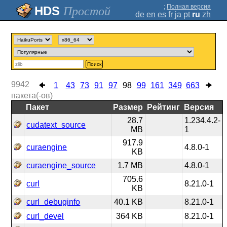
;
Полная версия
Простой
de
en
es
fr
ja
pt
ru
zh
Поиск
9942
1
43
73
91
97
98
99
161
349
663
пакета(-ов)
Пакет
Размер
Рейтинг
Версия
28.7
1.234.4.2-
cudatext_source
MB
1
917.9
curaengine
4.8.0-1
KB
curaengine_source
1.7 MB
4.8.0-1
705.6
curl
8.21.0-1
KB
curl_debuginfo
40.1 KB
8.21.0-1
curl_devel
364 KB
8.21.0-1