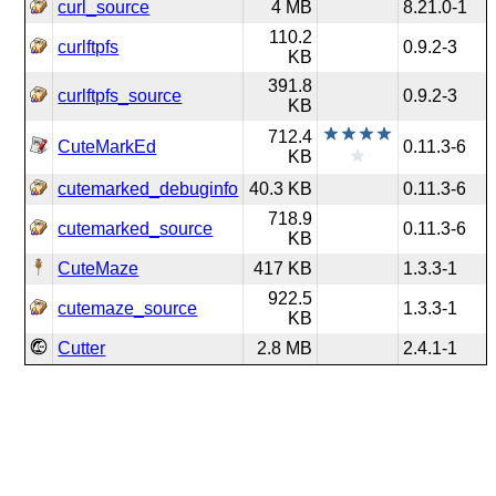
curl_source
4 MB
8.21.0-1
110.2
curlftpfs
0.9.2-3
KB
391.8
curlftpfs_source
0.9.2-3
KB
712.4
CuteMarkEd
0.11.3-6
KB
cutemarked_debuginfo
40.3 KB
0.11.3-6
718.9
cutemarked_source
0.11.3-6
KB
CuteMaze
417 KB
1.3.3-1
922.5
cutemaze_source
1.3.3-1
KB
Cutter
2.8 MB
2.4.1-1