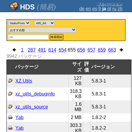
;
フルバージョン
(簡易)
de
en
es
fr
ja
pt
ru
zh
検索開始
1
287
491
614
654
655
656
657
659
663
9942
パッケージ
サイ
評
パッケージ
バージョン
ズ
価
127
XZ Utils
5.8.3-1
KB
318.3
xz_utils_debuginfo
5.8.3-1
KB
1.6
xz_utils_source
5.8.3-1
MB
Yab
2 MB
1.8.2-2
303.3
Yab
1.8.2-2
KB