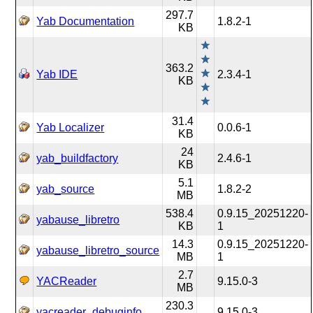
297.7
Yab Documentation
1.8.2-1
KB
363.2
Yab IDE
2.3.4-1
KB
31.4
Yab Localizer
0.0.6-1
KB
24
yab_buildfactory
2.4.6-1
KB
5.1
yab_source
1.8.2-2
MB
538.4
0.9.15_20251220-
yabause_libretro
KB
1
14.3
0.9.15_20251220-
yabause_libretro_source
MB
1
2.7
YACReader
9.15.0-3
MB
230.3
yacreader_debuginfo
9.15.0-3