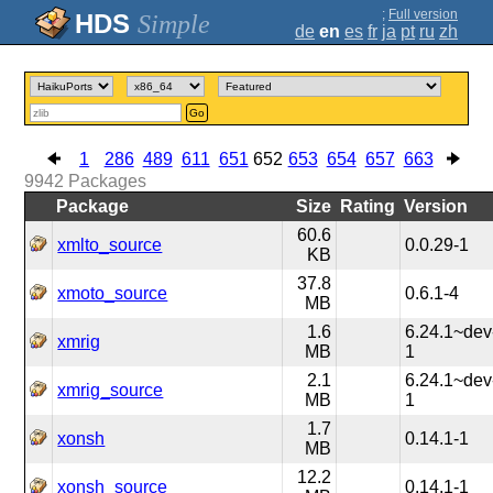
;
Full version
Simple
de
en
es
fr
ja
pt
ru
zh
Go
1
286
489
611
651
652
653
654
657
663
9942
Packages
Package
Size
Rating
Version
60.6
xmlto_source
0.0.29-1
KB
37.8
xmoto_source
0.6.1-4
MB
1.6
6.24.1~dev
xmrig
MB
1
2.1
6.24.1~dev
xmrig_source
MB
1
1.7
xonsh
0.14.1-1
MB
12.2
xonsh_source
0.14.1-1