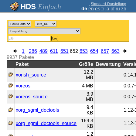
;
Standard-Darstellung
Einfach
de
en
es
fr
ja
pt
ru
zh
Los
1
286
489
611
651
652
653
654
657
663
9937
Pakete
Paket
Größe
Bewertung
Versi
12.2
xonsh_source
0.14.
MB
xoreos
4 MB
0.0.7
3.9
xoreos_source
0.0.7
MB
9.4
xorg_sgml_doctools
1.12-
KB
169.3
xorg_sgml_doctools_source
1.12-
KB
1.2