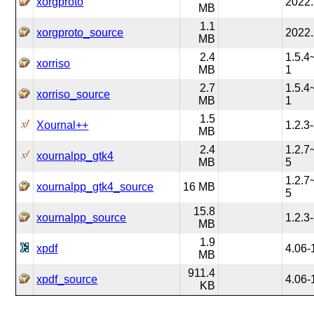
xorgproto
2022.
MB
1.1
xorgproto_source
2022.
MB
2.4
1.5.4
xorriso
MB
1
2.7
1.5.4
xorriso_source
MB
1
1.5
Xournal++
1.2.3
MB
2.4
1.2.7
xournalpp_gtk4
MB
5
1.2.7
xournalpp_gtk4_source
16 MB
5
15.8
xournalpp_source
1.2.3
MB
1.9
xpdf
4.06-
MB
911.4
xpdf_source
4.06-
KB