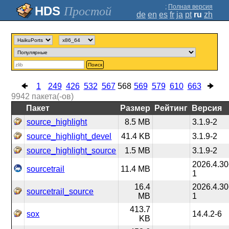
;
Полная версия
Простой
de
en
es
fr
ja
pt
ru
zh
Поиск
1
249
426
532
567
568
569
579
610
663
9942
пакета(-ов)
Пакет
Размер
Рейтинг
Версия
source_highlight
8.5 MB
3.1.9-2
source_highlight_devel
41.4 KB
3.1.9-2
source_highlight_source
1.5 MB
3.1.9-2
2026.4.30
sourcetrail
11.4 MB
1
16.4
2026.4.30
sourcetrail_source
MB
1
413.7
sox
14.4.2-6
KB