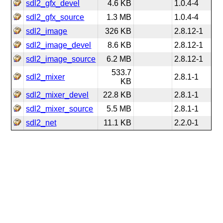
sdl2_gfx_devel
4.6 KB
1.0.4-4
sdl2_gfx_source
1.3 MB
1.0.4-4
sdl2_image
326 KB
2.8.12-1
sdl2_image_devel
8.6 KB
2.8.12-1
sdl2_image_source
6.2 MB
2.8.12-1
533.7
sdl2_mixer
2.8.1-1
KB
sdl2_mixer_devel
22.8 KB
2.8.1-1
sdl2_mixer_source
5.5 MB
2.8.1-1
sdl2_net
11.1 KB
2.2.0-1