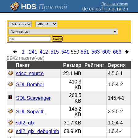
;
Полная версия
Простой
de
en
es
fr
ja
pt
ru
zh
Поиск
1
241
412
515
549
550
551
563
600
663
9942
пакета(-ов)
Пакет
Размер
Рейтинг
Версия
sdcc_source
25.1 MB
4.5.0-1
410.3
SDL Bomber
1.0.4-2
KB
268.5
SDL Scavenger
145.4-1
KB
145.2
SDL Sopwith
2.3.0-2
KB
sdl2_gfx
31.7 KB
1.0.4-4
sdl2_gfx_debuginfo
68.9 KB
1.0.4-4