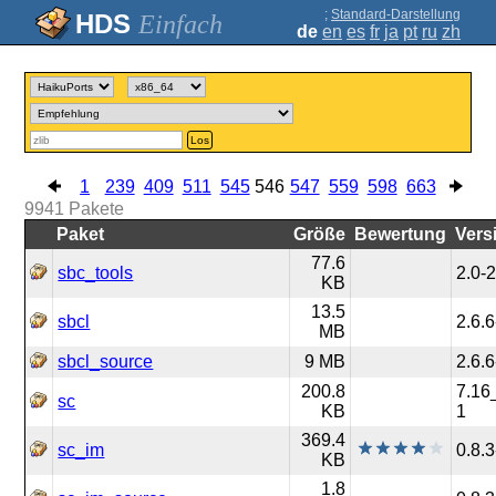
;
Standard-Darstellung
Einfach
de
en
es
fr
ja
pt
ru
zh
Los
1
239
409
511
545
546
547
559
598
663
9941
Pakete
Paket
Größe
Bewertung
Vers
77.6
sbc_tools
2.0-
KB
13.5
sbcl
2.6.6
MB
sbcl_source
9 MB
2.6.6
200.8
7.16
sc
KB
1
369.4
sc_im
0.8.3
KB
1.8