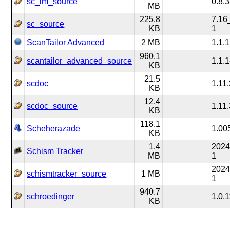
sc_im_source
0.8.3
MB
225.8
7.16
sc_source
KB
1
ScanTailor Advanced
2 MB
1.1.1
960.1
scantailor_advanced_source
1.1.1
KB
21.5
scdoc
1.11
KB
12.4
scdoc_source
1.11
KB
118.1
Scheherazade
1.00
KB
1.4
2024
Schism Tracker
MB
1
2024
schismtracker_source
1 MB
1
940.7
schroedinger
1.0.
KB